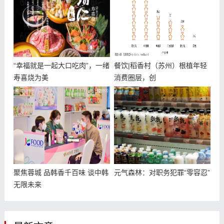
“幸福就是一起大口吃肉”，一绪
餐饮|稻香村（苏州）根植年轻
寿喜烧为美
消费圈层，创
聚焦蓉城 品韩香千百味 谈中韩
元气森林：对职务犯罪“零容忍”
无限未来