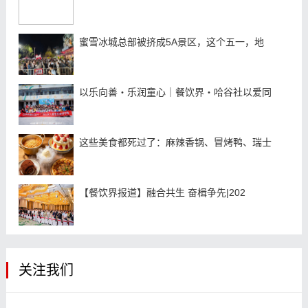
蜜雪冰城总部被挤成5A景区，这个五一，地
以乐向善・乐润童心｜餐饮界・哈谷社以爱同
这些美食都死过了：麻辣香锅、冒烤鸭、瑞士
【餐饮界报道】融合共生 奋楫争先|202
关注我们