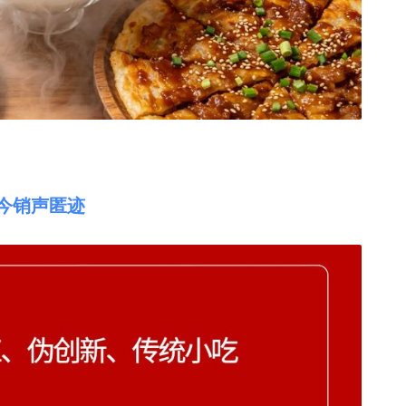
如今销声匿迹