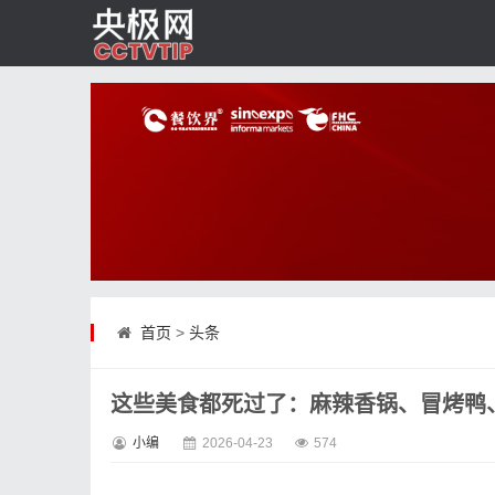
首页
>
头条
这些美食都死过了：麻辣香锅、冒烤鸭
小编
2026-04-23
574