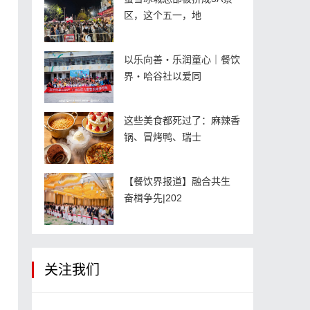
区，这个五一，地
以乐向善・乐润童心｜餐饮
界・哈谷社以爱同
这些美食都死过了：麻辣香
锅、冒烤鸭、瑞士
【餐饮界报道】融合共生
奋楫争先|202
关注我们