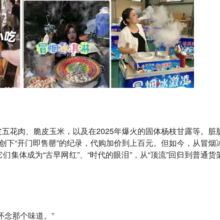
皮五花肉、脆皮玉米
，以及在2025年爆火的
固体杨枝甘露
等。脏
经创下“开门即售罄”的纪录，代购加价到上百元。但如今，从冒烟
们集体成为“
古早网红
”、“
时代的眼泪
”，从“顶流”回归到普通货
怀念那个味道。”