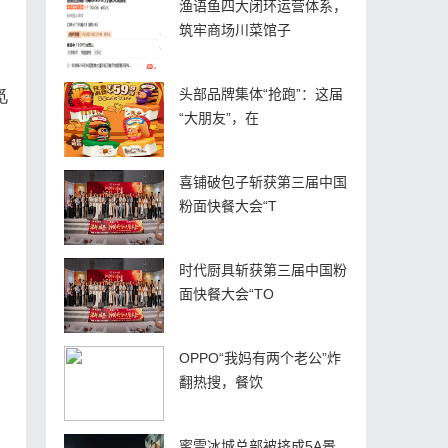
渔语鱼四大闭环运营体系，
筑牢商场川菜馆子
觅
头部品牌集体“抢跑”：这届
“大朋友”，在
喜铺破包子斩获第三届中国
粉面快餐大会“T
时代厨具斩获第三届中国粉
面快餐大会“TO
OPPO“我妈有两个老公”炸
翻热搜，餐饮
蜜雪冰城总部被挤成5A景