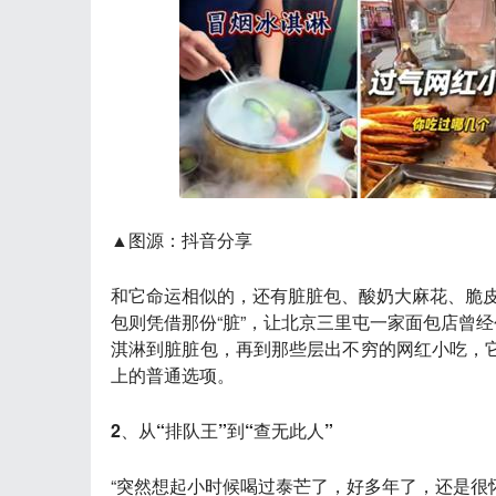
▲图源：抖音分享
和它命运相似的，还有
脏脏包、酸奶大麻花、脆
包则凭借那份“脏”，让北京三里屯一家面包店曾
淇淋到脏脏包，再到那些层出不穷的网红小吃，它
上的普通选项。
2、从“排队王”到“查无此人”
“突然想起小时候喝过泰芒了，好多年了，还是很