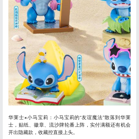
华莱士×小马宝莉
：小马宝莉的“友谊魔法”散落到华莱
士，贴纸、徽章、流沙牌轮番上阵，实付满额还有机会
开出隐藏款，收藏控直接上头。