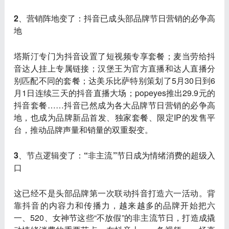
2、营销阵地变了：抖音已成头部品牌节日营销的必争高
地
塔斯汀专门为抖音设置了短视频专享套餐；麦当劳给抖
音达人挂上专属链接；汉堡王为官方直播和达人直播分
别匹配不同的套餐；达美乐比萨特别策划了5月30日到6
月1日连续三天的抖音直播大场；popeyes推出29.9元的
抖音套餐……抖音已然成为各大品牌节日营销的必争高
地，也成为品牌新品首发、独家套餐、限定IP的发售平
台，推动品牌声量和销量的双重裂变。
3、节点逻辑变了：“非主流”节日成为情绪消费的超级入
口
这已经不是头部品牌第一次联动抖音打造六一活动。背
靠抖音的内容力和传播力，越来越多的品牌开始把六
一、520、女神节这些“不放假”的非主流节日，打造成撬