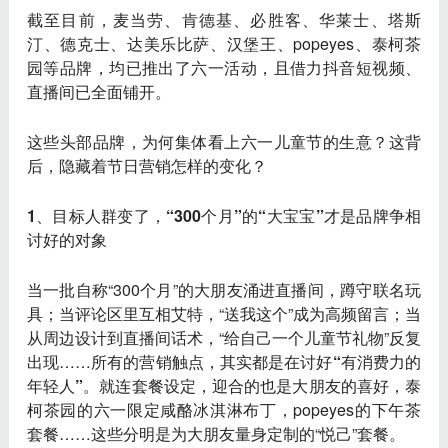
截至目前，麦当劳、肯德基、必胜客、华莱士、塔斯
汀、德克士、达美乐比萨、汉堡王、popeyes、泰柯茶
园等品牌，均已推出了六一活动，且借力抖音短视频、
直播间已全面铺开。
这些头部品牌，为何集体看上六一儿童节的生意？这背
后，隐藏着节日营销怎样的变化？
1、目标人群变了，“300个月”的“大宝宝”才是品牌争相
讨好的对象
当一批自称“300个月”的大朋友涌进直播间，蹲守联名玩
具；当评论区里互相艾特，“送我这个”成为高频留言；当
从周边设计到直播间话术，“给自己一个儿童节礼物”反复
出现……所有的营销触点，其实都是在
讨好“有消费力的
年轻人”
。就连套餐设定，迎合的也是大朋友的喜好，泰
柯茶园的六一限定咸酪冰淇淋布丁，popeyes的下午茶
套餐……这些分明是为大朋友量身定制的“悦己”套餐。