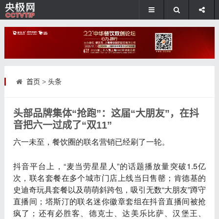
首页
>
头条
头部品牌集体“抢跑”：这届“大朋友”，在抖
音把六一过成了“双11”
六一未至，餐饮圈的联名营销已经刷了一轮。
抖音平台上，“麦当劳星星人”的话题播放量突破1.5亿
次，联名套餐在多个城市门店上线当日售罄；肯德基的
史迪奇玩具套餐以及萌萌斜跨包，吸引无数“大朋友”蹲守
直播间；塔斯汀的联名迷你徽章套组在抖音直播间被抢
疯了；还有必胜客、德克士、达美乐比萨、汉堡王、