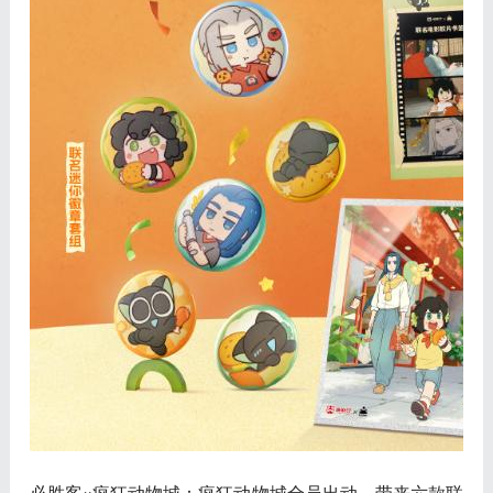
必胜客×疯狂动物城
：疯狂动物城全员出动，带来六款联