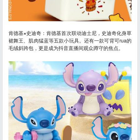
肯德基×史迪奇
：肯德基首次联动迪士尼，史迪奇化身草
裙舞王、肌肉猛蓝等五款小玩具。还有一款可背可rua的
毛绒斜跨包，更是成为抖音直播间观众蹲守的焦点。