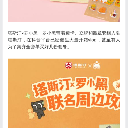
塔斯汀×罗小黑
：罗小黑带着透卡、立牌和徽章套组入驻
塔斯汀，在抖音平台已经催生大量开箱vlog，甚至有人
为了集齐全套单买好几份套餐。