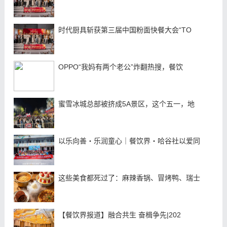
时代厨具斩获第三届中国粉面快餐大会“TO
OPPO“我妈有两个老公”炸翻热搜，餐饮
蜜雪冰城总部被挤成5A景区，这个五一，地
以乐向善・乐润童心｜餐饮界・哈谷社以爱同
这些美食都死过了：麻辣香锅、冒烤鸭、瑞士
【餐饮界报道】融合共生 奋楫争先|202